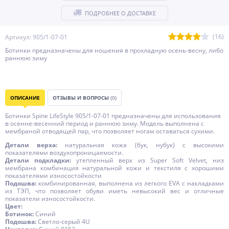
ПОДРОБНЕЕ О ДОСТАВКЕ
(16)
Артикул: 905/1-07-01
Ботинки предназначены для ношения в прохладную осень-весну, либо
раннюю зиму
ОПИСАНИЕ
ОТЗЫВЫ И ВОПРОСЫ
(0)
Ботинки Spine LifeStyle 905/1-07-01 предназначены для использования
в осенне-весенний период и раннюю зиму. Модель выполнена с
мембраной отводящей пар, что позволяет ногам оставаться сухими.
Детали верха:
натуральная кожа (бук, нубук) с высокими
показателями воздухопроницаемости.
Детали подкладки:
утепленный верх из Super Soft Velvet, низ
мембрана комбинация натуральной кожи и текстиля с хорошими
показателями износостойкости
Подошва:
комбинированная, выполнена из легкого EVA с накладками
из ТЭП, что позволяет обуви иметь невысокий вес и отличные
показатели износостойкости.
Цвет:
Ботинок:
Синий
Подошва:
Светло-серый 4U