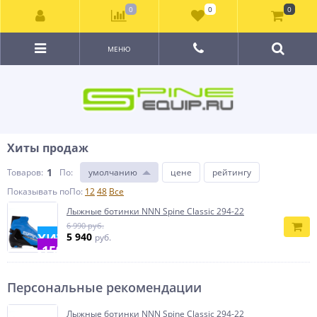
0
0
0
МЕНЮ
Хиты продаж
1
Товаров:
По
:
умолчанию
цене
рейтингу
Показывать по
По
:
12
48
Все
Лыжные ботинки NNN Spine Classic 294-22
6 990 руб.
ХИТ
5 940
руб.
-15%
Персональные рекомендации
Лыжные ботинки NNN Spine Classic 294-22