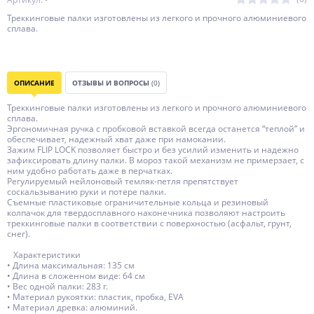
Треккинговые палки изготовлены из легкого и прочного алюминиевого
сплава.
ОПИСАНИЕ
ОТЗЫВЫ И ВОПРОСЫ
(0)
Треккинговые палки изготовлены из легкого и прочного алюминиевого
сплава.
Эргономичная ручка с пробковой вставкой всегда останется “теплой” и
обеспечивает, надежный хват даже при намокании.
Зажим FLIP LOCK позволяет быстро и без усилий изменить и надежно
зафиксировать длину палки. В мороз такой механизм не примерзает, с
ним удобно работать даже в перчатках.
Регулируемый нейлоновый темляк-петля препятствует
соскальзыванию руки и потере палки.
Съемные пластиковые ограничительные кольца и резиновый
колпачок для твердосплавного наконечника позволяют настроить
треккинговые палки в соответствии с поверхностью (асфальт, грунт,
снег).
⠀Характеристики
• Длина максимальная: 135 см
• Длина в сложенном виде: 64 см
• Вес одной палки: 283 г.
• Материал рукоятки: пластик, пробка, EVA
• Материал древка: алюминий.