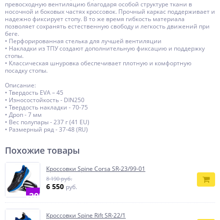
превосходную вентиляцию благодаря особой структуре ткани в
носочной и боковых частях кроссовок. Прочный каркас поддерживает и
надежно фиксирует стопу. В то же время гибкость материала
позволяет сохранять естественную свободу и легкость движений при
беге.
• Перфорированная стелька для лучшей вентиляции
• Накладки из ТПУ создают дополнительную фиксацию и поддержку
стопы.
• Классическая шнуровка обеспечивает плотную и комфортную
посадку стопы.
Описание:
• Твердость EVA – 45
• Износостойкость - DIN250
• Твердость накладки - 70-75
• Дроп - 7 мм
• Вес полупары - 237 г (41 EU)
• Размерный ряд - 37-48 (RU)
Похожие товары
Кроссовки Spine Corsa SR-23/99-01
8 190 руб.
6 550
руб.
-20%
Кроссовки Spine Rift SR-22/1