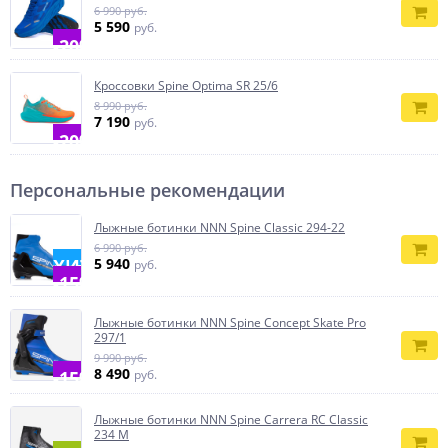
6 990 руб.
5 590
руб.
-20%
Кроссовки Spine Optima SR 25/6
8 990 руб.
7 190
руб.
-20%
Персональные рекомендации
Лыжные ботинки NNN Spine Classic 294-22
6 990 руб.
ХИТ
5 940
руб.
-15%
Лыжные ботинки NNN Spine Concept Skate Pro
297/1
9 990 руб.
8 490
-15%
руб.
Лыжные ботинки NNN Spine Carrera RC Classic
234 M