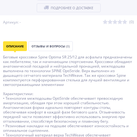
ПОДРОБНЕЕ О ДОСТАВКЕ
(0)
Артикул: -
ОПИСАНИЕ
ОТЗЫВЫ И ВОПРОСЫ
(0)
Беговые кроссовки Spine Optima SR 25/12 для асфальта предназначены
как любителям, так и начинающим спортсменам. Кроссовки обладают
анатомической посадкой и нейтральной пронацией, межподошва
выполнена по технологии SPINE OptiStride. Верх выполнен из
дышащего сетчатого материала TechWeave. Так же кроссовки Spine
комплектуются перфорированная стелька для лучшей вентиляции и
светоотражающими элементами
Характеристики:
• Технология межподошвы OptiStride обеспечивает превосходную
амортизацию, обладая при этом хорошей стабильностью.
Анатомическая форма идеально повторяет контуры стопы,
обеспечивая комфорт в каждой фазе бегового шага. Отзывчивость
передней части позволяет эффективно использовать энергию при
отталкивании, способствуя безопасному и плавному бегу.
• Резиновые накладки на подошве обеспечивают износостойкость и
оптимальное сцепление.
• Технологичный материал верха TechWeave обеспечивает