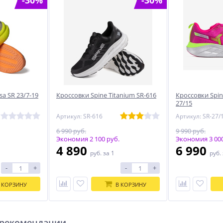
-30%
-30%
sa SR 23/7-19
Кроссовки Spine Titanium SR-616
Кроссовки Spine
27/15
Артикул: SR-616
Артикул: SR-27/
6 990 руб.
9 990 руб.
Экономия 2 100 руб.
Экономия 3 000
4 890
6 990
руб.
за 1
руб.
-
+
-
+
 КОРЗИНУ
В КОРЗИНУ
 рекомендации