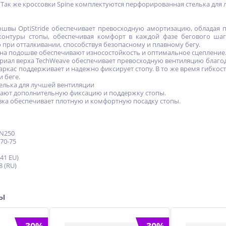
 Так же кроссовки Spine комплектуются перфорированная стелька дл
ошвы OptiStride обеспечивает превосходную амортизацию, обладая
контуры стопы, обеспечивая комфорт в каждой фазе бегового шаг
 при отталкивании, способствуя безопасному и плавному бегу.
 на подошве обеспечивают износостойкость и оптимальное сцепление
риал верха TechWeave обеспечивает превосходную вентиляцию благод
аркас поддерживает и надежно фиксирует стопу. В то же время гибкос
 беге.
елька для лучшей вентиляции
здают дополнительную фиксацию и поддержку стопы.
вка обеспечивает плотную и комфортную посадку стопы.
IN250
 70-75
(41 EU)
8 (RU)
ры