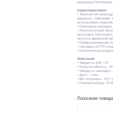
материала TechWeave.
Характеристики:
• Технология межпод
идеально повторяет 
использовать энергию
• Резиновые накладки
• Технологичный мате
кроссовок. Прочный к
легкость движений при
• Перфорированная ст
• Накладки из ТПУ со
• Классическая шнуро
Описание:
• Твердость EVA – 45
• Износостойкость - D
• Твердость накладки -
• Дроп - 7 мм
• Вес полупары - 237 г 
• Размерный ряд - 37-4
Похожие това