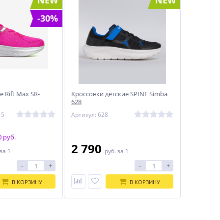
NEW
NEW
-30%
 Rift Max SR-
Кроссовки детские SPINE Simba
628
15
Артикул: 628
 руб.
2 790
за 1
руб.
за 1
-
+
-
+
В КОРЗИНУ
В КОРЗИНУ