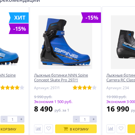
ХИТ
-15%
-15%
N Spine
Лыжные ботинки NNN Spine
Лыжные ботин
Concept Skate Pro 297/1
Carrera RC Clas
Артикул: 297/1
Артикул: 234
9 990 руб.
19 990 руб.
Экономия 1 500 руб.
Экономия 3 000
8 490
16 990
руб.
за 1
ру
-
+
-
+
 КОРЗИНУ
В КОРЗИНУ