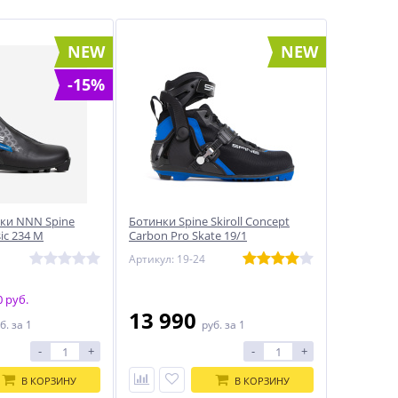
NEW
NEW
-15%
ки NNN Spine
Ботинки Spine Skiroll Concept
sic 234 M
Carbon Pro Skate 19/1
Артикул: 19-24
 руб.
13 990
б.
за 1
руб.
за 1
-
+
-
+
В КОРЗИНУ
В КОРЗИНУ