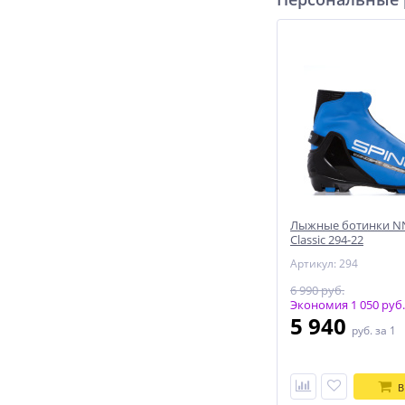
Лыжные ботинки NN
Classic 294-22
Артикул: 294
6 990 руб.
Экономия 1 050 руб.
5 940
руб.
за 1
В