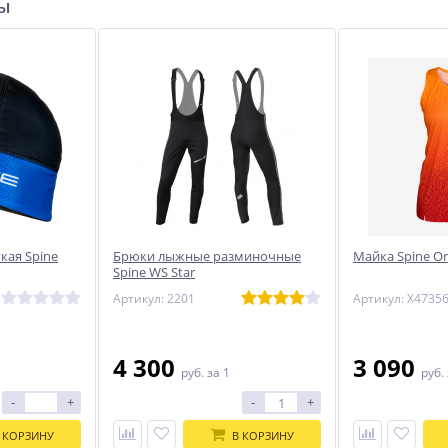
ры
кая Spine
Брюки лыжные разминочные
Майка Spine O
Spine WS Star
Артикул: 2201
Артикул: X4735
4 300
3 090
руб.
за 1
руб.
-
+
-
+
 КОРЗИНУ
В КОРЗИНУ