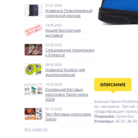
27.07.2026
Новинка! Повседневный
городской рюкзак
14.05.2025
Акция! Бесплатная
доставка!
07.03.2025
Специальное предложение
к 8 Марта!
08.05.2024
Новинка! Колесо для
лыжероллеров!
ОПИСАНИЕ
15.03.2024
Коллекция беговых
кроссовок Spine сезон
2024!
Калоши Spine Overbo
из неопрена. Легкая
01.10.2023
предотвращает проска
Тест беговых кроссовок
Подошва:
Spine Eva
Spine!
Размеры:
36-37, 38-39,
Все новости