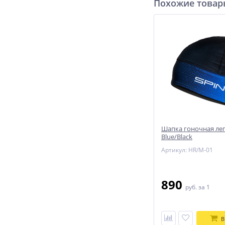
Похожие това
Шапка гоночная лег
Blue/Black
Артикул: HR/M-01
890
руб.
за 1
В