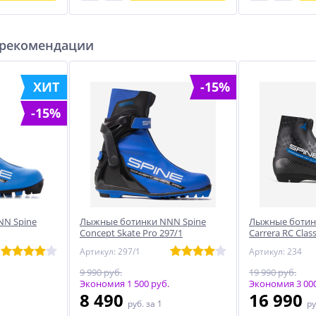
 рекомендации
ХИТ
-15%
-15%
N Spine
Лыжные ботинки NNN Spine
Лыжные ботин
Concept Skate Pro 297/1
Carrera RC Clas
Артикул: 297/1
Артикул: 234
9 990 руб.
19 990 руб.
Экономия 1 500 руб.
Экономия 3 000
8 490
16 990
руб.
за 1
ру