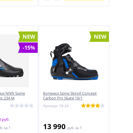
NEW
NEW
-15%
ки NNN Spine
Ботинки Spine Skiroll Concept
sic 234 M
Carbon Pro Skate 19/1
Артикул: 19-24
 руб.
13 990
б.
за 1
руб.
за 1