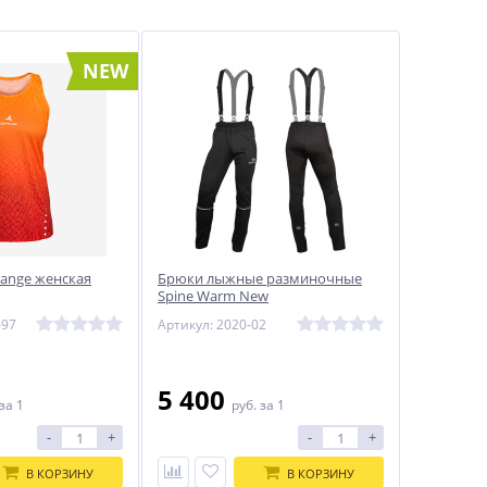
NEW
range женская
Брюки лыжные разминочные
Spine Warm New
697
Артикул: 2020-02
5 400
за 1
руб.
за 1
-
+
-
+
В КОРЗИНУ
В КОРЗИНУ