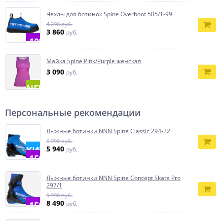
Чехлы для ботинок Spine Overboot 505/1-99
4 290 руб.
3 860
руб.
-10%
Майка Spine Pink/Purple женская
3 090
руб.
NEW
Персональные рекомендации
Лыжные ботинки NNN Spine Classic 294-22
6 990 руб.
ХИТ
5 940
руб.
-15%
Лыжные ботинки NNN Spine Concept Skate Pro
297/1
9 990 руб.
8 490
-15%
руб.