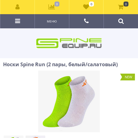
0
0
0
МЕНЮ
Носки Spine Run (2 пары, белый/салатовый)
NEW