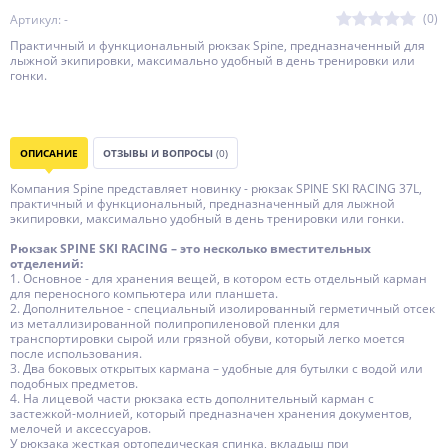
(0)
Артикул: -
Практичный и функциональный рюкзак Spine, предназначенный для
лыжной экипировки, максимально удобный в день тренировки или
гонки.
ОПИСАНИЕ
ОТЗЫВЫ И ВОПРОСЫ
(0)
Компания Spine представляет новинку - рюкзак SPINE SKI RACING 37L,
практичный и функциональный, предназначенный для лыжной
экипировки, максимально удобный в день тренировки или гонки.
Рюкзак SPINE SKI RACING – это несколько вместительных
отделений:
1. Основное - для хранения вещей, в котором есть отдельный карман
для переносного компьютера или планшета.
2. Дополнительное - специальный изолированный герметичный отсек
из металлизированной полипропиленовой пленки для
транспортировки сырой или грязной обуви, который легко моется
после использования.
3. Два боковых открытых кармана – удобные для бутылки с водой или
подобных предметов.
4. На лицевой части рюкзака есть дополнительный карман с
застежкой-молнией, который предназначен хранения документов,
мелочей и аксессуаров.
У рюкзака жесткая ортопедическая спинка, вкладыш при